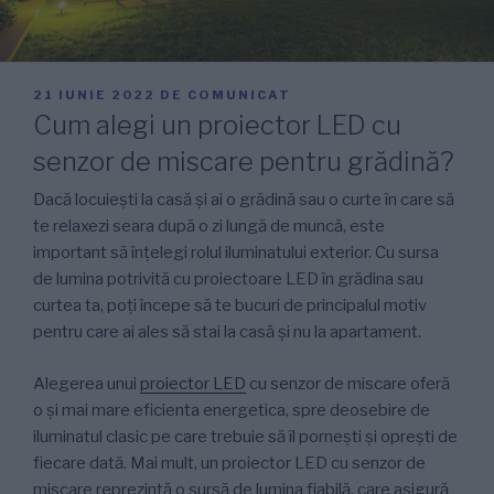
PUBLICAT
21 IUNIE 2022
DE
COMUNICAT
PE
Cum alegi un proiector LED cu
senzor de miscare pentru grădină?
Dacă locuiești la casă și ai o grădină sau o curte în care să
te relaxezi seara după o zi lungă de muncă, este
important să înțelegi rolul iluminatului exterior. Cu sursa
de lumina potrivită cu proiectoare LED în grădina sau
curtea ta, poți începe să te bucuri de principalul motiv
pentru care ai ales să stai la casă și nu la apartament.
Alegerea unui
proiector LED
cu senzor de miscare oferă
o și mai mare eficienta energetica, spre deosebire de
iluminatul clasic pe care trebuie să îl pornești și oprești de
fiecare dată. Mai mult, un proiector LED cu senzor de
miscare reprezintă o sursă de lumina fiabilă, care asigură