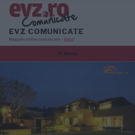
Sari
la
conținut
EVZ COMUNICATE
Magazin online comunicate –
Beta
*
Meniu