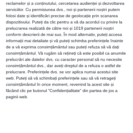
reclamelor și a conținutului, cercetarea audienței și dezvoltarea
serviciilor.
Cu permisiunea dvs., noi și partenerii noștri putem
La fel de important precum puterea este și unghiul de
folosi date și identificări precise de geolocație prin scanarea
acțiune al fasciculului luminos oferit de proiectorul LED.
dispozitivului. Puteți da clic pentru a vă da acordul cu privire la
Acest unghi se referă la lumina răspândită de un proiector
prelucrarea realizată de către noi și 1019 partenerii noștri
LED cu senzor în momentul în care produsul este aprins.
conform descrierii de mai sus. În mod alternativ, puteți accesa
informații mai detaliate și vă puteți schimba preferințele înainte
În general, pentru o iluminare corectă a locuinței pe
de a vă exprima consimțământul sau puteți refuza să vă dați
exterior, recomandat ar fi să optezi pentru proiector LED
consimțământul.
Vă rugăm să rețineți că este posibil ca anumite
prelucrări ale datelor dvs. cu caracter personal să nu necesite
cu senzor de miscare care să asigure un unghi al
consimțământul dvs., dar aveți dreptul de a refuza o astfel de
fasciculului de cel puțin 120 de grade pentru a ilumina
prelucrare. Preferințele dvs. se vor aplica numai acestui site
corect peluza sau grădina.
web. Puteți să vă schimbați preferințele sau să vă retrageți
consimțământul în orice moment, revenind la acest site și
făcând clic pe butonul "Confidențialitate" din partea de jos a
De câți lumeni ai nevoie pentru a ilumina
paginii web.
curtea cu proiectoare LED?
Lumenii măsoară luminozitatea emisă de lumina unui
proiector LED cu senzor, iar acesta este un alt criteriu de
selecție pe baza căruia vei alege astfel de produse de