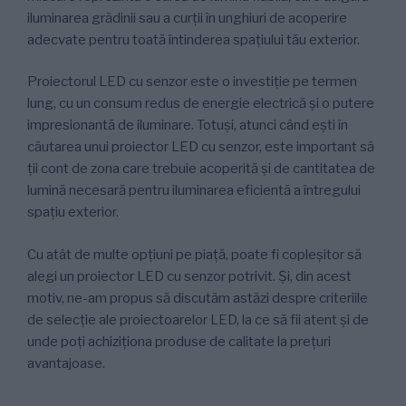
iluminarea grădinii sau a curții în unghiuri de acoperire
adecvate pentru toată întinderea spațiului tău exterior.
Proiectorul LED cu senzor este o investiție pe termen
lung, cu un consum redus de energie electrică și o putere
impresionantă de iluminare. Totuși, atunci când ești în
căutarea unui proiector LED cu senzor, este important să
ții cont de zona care trebuie acoperită și de cantitatea de
lumină necesară pentru iluminarea eficientă a întregului
spațiu exterior.
Cu atât de multe opțiuni pe piață, poate fi copleșitor să
alegi un proiector LED cu senzor potrivit. Și, din acest
motiv, ne-am propus să discutăm astăzi despre criteriile
de selecție ale proiectoarelor LED, la ce să fii atent și de
unde poți achiziționa produse de calitate la prețuri
avantajoase.