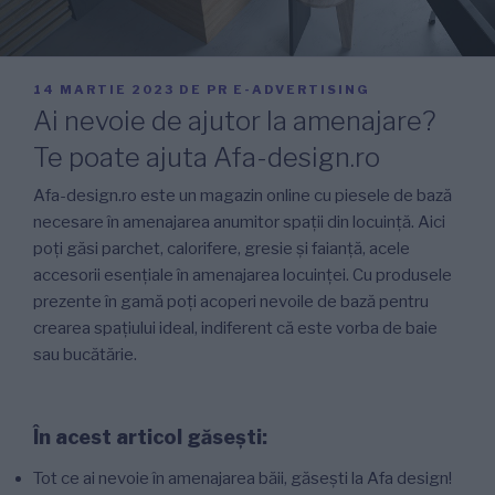
PUBLICAT
14 MARTIE 2023
DE
PR E-ADVERTISING
PE
Ai nevoie de ajutor la amenajare?
Te poate ajuta Afa-design.ro
Afa-design.ro este un magazin online cu piesele de bază
necesare în amenajarea anumitor spații din locuință. Aici
poți găsi parchet, calorifere, gresie și faianță, acele
accesorii esențiale în amenajarea locuinței. Cu produsele
prezente în gamă poți acoperi nevoile de bază pentru
crearea spațiului ideal, indiferent că este vorba de baie
sau bucătărie.
În acest articol găsești:
Tot ce ai nevoie în amenajarea băii, găsești la Afa design!