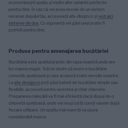
economisești spațiu și multe alte variante perfecte
pentru tine. În caz că vei avea nevoie de un sistem
necesar dușului tău, accesează afa-disign.ro și
vezi aici
sisteme de dus
. Cu siguranță vei găsi unul poate fi
potrivit pentru tine.
Produse pentru amenajarea bucătăriei
Bucătăria este spațiul practic din casa noastră unde are
loc marea magie. Toți ne dorim să avem o bucătărie
comodă, spațioasă și care acoperă toate nevoile noastre.
La
afa-design.ro
poți găsi baterii de bucătărie simple sau
flexibile, accesorii pentru acestea și chiar chiuvete.
Prepararea mâncării va fi mai eficientă dacă dispui de o
chiuvetă spațioasă, unde vei reuși să îți cureți vasele după
fiecare utilizare. Un spațiu mai mare îți va ușura
considerabil munca.