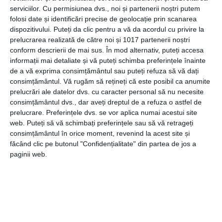
caloriferului potrivit într-o încăpere te ajută să echilibrezi
serviciilor.
Cu permisiunea dvs., noi și partenerii noștri putem
temperatura. Cele de tip port-prosop sunt perfecte
folosi date și identificări precise de geolocație prin scanarea
pentru o baie modernă, deoarece pe acestea poți să-ți
dispozitivului. Puteți da clic pentru a vă da acordul cu privire la
pui prosopul la uscat ușor.
prelucrarea realizată de către noi și 1017 partenerii noștri
conform descrierii de mai sus. În mod alternativ, puteți accesa
informații mai detaliate și vă puteți schimba preferințele înainte
Necesitatea elementelor de bază într-o amenajare este o
de a vă exprima consimțământul sau puteți refuza să vă dați
prioritate, iar accesând site-ul celor de la afa- design.ro
consimțământul.
Vă rugăm să rețineți că este posibil ca anumite
poți ușura această muncă. Poți să-ți comanzi simplu și
prelucrări ale datelor dvs. cu caracter personal să nu necesite
online toate cele necesare, economisind timp, bani și
consimțământul dvs., dar aveți dreptul de a refuza o astfel de
energie în căutarea elementelor potrivite.
prelucrare. Preferințele dvs. se vor aplica numai acestui site
web. Puteți să vă schimbați preferințele sau să vă retrageți
Contact:
consimțământul în orice moment, revenind la acest site și
făcând clic pe butonul "Confidențialitate" din partea de jos a
paginii web.
0740 118 027
0743 113 983
vanzari@afa-design.ro