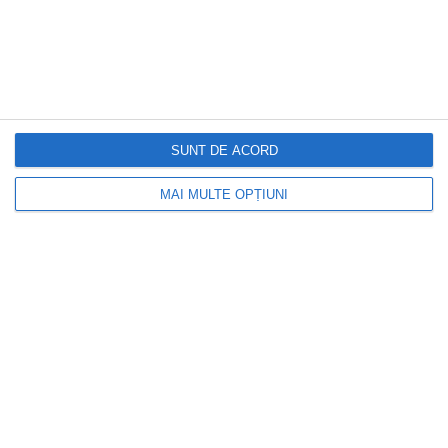
INFOFINANCIAR
Cel mai mare ajutor social din țară! Cine
sunt norocoșii
SUNT DE ACORD
MAI MULTE OPȚIUNI
DOCTORUL ZILEI