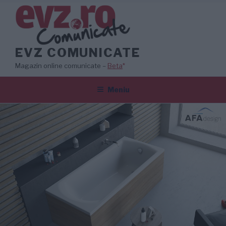
Sari
la
conținut
EVZ COMUNICATE
Magazin online comunicate –
Beta
*
Meniu