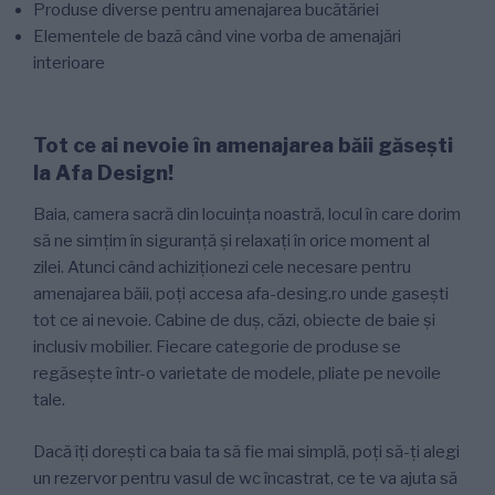
Produse diverse pentru amenajarea bucătăriei
Elementele de bază când vine vorba de amenajări
interioare
Tot ce ai nevoie în amenajarea băii găsești
la Afa Design!
Baia, camera sacră din locuința noastră, locul în care dorim
să ne simțim în siguranță și relaxați în orice moment al
zilei. Atunci când achiziționezi cele necesare pentru
amenajarea băii, poți accesa afa-desing.ro unde gasești
tot ce ai nevoie. Cabine de duș, căzi, obiecte de baie și
inclusiv mobilier. Fiecare categorie de produse se
regăsește într-o varietate de modele, pliate pe nevoile
tale.
Dacă îți dorești ca baia ta să fie mai simplă, poți să-ți alegi
un rezervor pentru vasul de wc încastrat, ce te va ajuta să