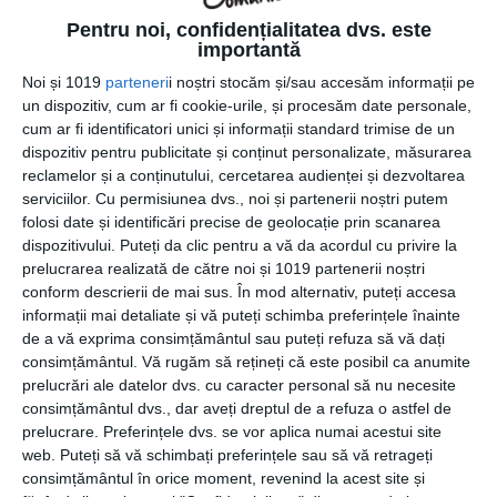
Pentru noi, confidențialitatea dvs. este
importantă
Noi și 1019
parteneri
i noștri stocăm și/sau accesăm informații pe
un dispozitiv, cum ar fi cookie-urile, și procesăm date personale,
12 aprilie 2024
cum ar fi identificatori unici și informații standard trimise de un
Mattheo Tour – conexiuni internaționale
dispozitiv pentru publicitate și conținut personalizate, măsurarea
reclamelor și a conținutului, cercetarea audienței și dezvoltarea
fără bariere. Confort și siguranță în fiecare
serviciilor.
Cu permisiunea dvs., noi și partenerii noștri putem
călătorie
folosi date și identificări precise de geolocație prin scanarea
dispozitivului. Puteți da clic pentru a vă da acordul cu privire la
prelucrarea realizată de către noi și 1019 partenerii noștri
conform descrierii de mai sus. În mod alternativ, puteți accesa
informații mai detaliate și vă puteți schimba preferințele înainte
de a vă exprima consimțământul sau puteți refuza să vă dați
consimțământul.
Vă rugăm să rețineți că este posibil ca anumite
prelucrări ale datelor dvs. cu caracter personal să nu necesite
consimțământul dvs., dar aveți dreptul de a refuza o astfel de
prelucrare. Preferințele dvs. se vor aplica numai acestui site
web. Puteți să vă schimbați preferințele sau să vă retrageți
consimțământul în orice moment, revenind la acest site și