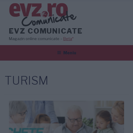
Sari
la
conținut
EVZ COMUNICATE
Magazin online comunicate –
Beta
*
Meniu
TURISM