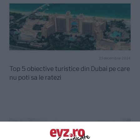
23 decembrie 2024
Top 5 obiective turistice din Dubai pe care
nu poti sa le ratezi