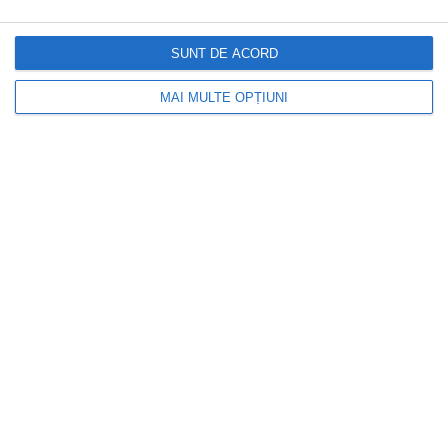
Incursiune in Insula Mnemba, „patria”
snorkeling-ului din Zanzibar!
SUNT DE ACORD
MAI MULTE OPȚIUNI
22 iunie 2022
Cele mai frumoase insule grecești pentru
concediul din această vară